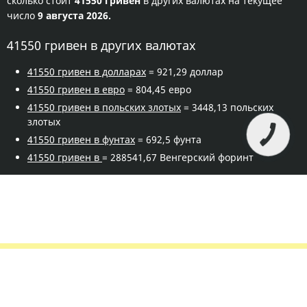
сколько стоит
41550 гривен
в других валютах на текущее
число
9 августа 2026.
41550 гривен в других валютах
41550 гривен в долларах
= 921,29 доллар
41550 гривен в евро
= 804,45 евро
41550 гривен в польских злотых
= 3448,13 польских
злотых
41550 гривен в фунтах
= 692,5 фунта
41550 гривен в
= 288541,67 Венгерский форинт
Правила сервиса
Политика конфиденциальности
Банковское золото