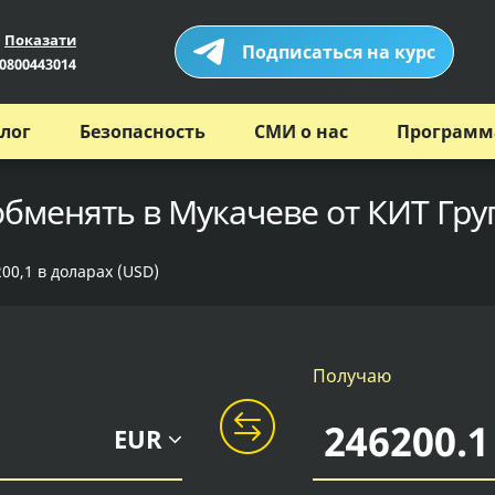
Показати
Подписаться на курс
0800443014
лог
Безопасность
СМИ о нас
Программ
обменять в Мукачеве от КИТ Гру
00,1 в доларах (USD)
Получаю
EUR