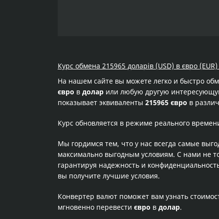
Курс обмена 215965 доларів (USD) в євро (EUR)
На нашем сайте вы можете легко и быстро об
євро
в
долар
или любую другую интересующую 
показывает эквиваленты
215965 євро
в различ
Курс обновляется в режиме реального времен
Мы гордимся тем, что у нас всегда самые выг
максимально выгодным условиям. С нами не т
гарантируя надежность и конфиденциальность 
вы получите лучшие условия.
Конвертер валют поможет вам узнать стоимо
мгновенно перевести
євро
в
долар
.