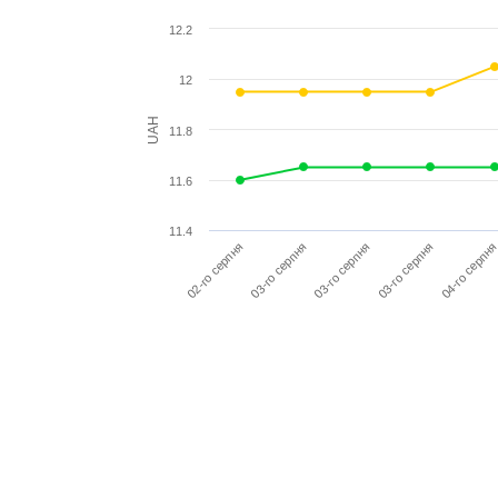
12.2
12
UAH
11.8
11.6
11.4
02-го серпня
03-го серпня
03-го серпня
03-го серпня
04-го серпн
Повідомити мене