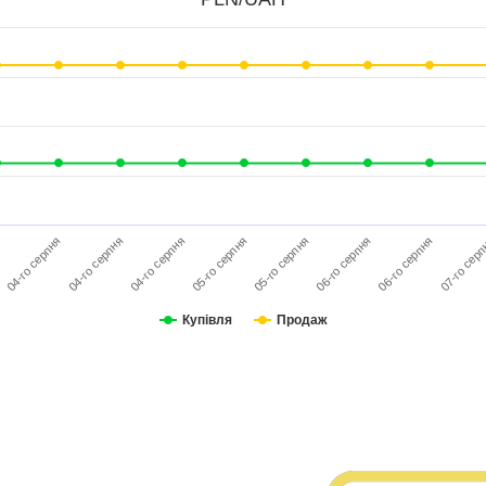
04-го серпня
04-го серпня
04-го серпня
05-го серпня
05-го серпня
06-го серпня
06-го серпня
07-го сер
я
Купівля
Продаж