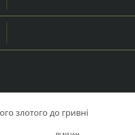
ого злотого до гривні
PLN/UAH