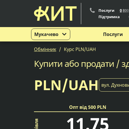
Послуги
0
8
0
0
Підтримка
Мукачево
Послуги
Обмінник
Курс PLN/UAH
Купити або продати / зд
PLN/UAH
вул. Духнов
Опт від 500 PLN
11.75