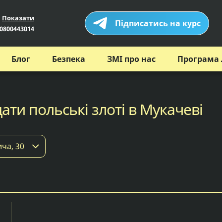
Показати
Підписатись на курс
0800443014
Блог
Безпека
ЗМІ про нас
Програма 
ати польські злоті в Мукачеві
ича, 30