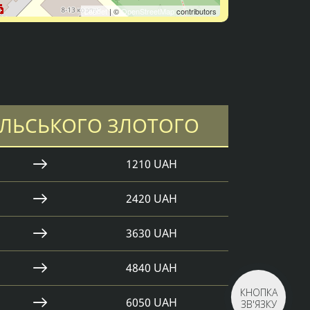
Leaflet
| ©
OpenStreetMap
contributors
ЛЬСЬКОГО ЗЛОТОГО
1210 UAH
2420 UAH
3630 UAH
4840 UAH
КНОПКА
6050 UAH
ЗВ'ЯЗКУ