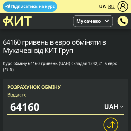
UA
RU
Підписатись на курс
Мукачево
64160 гривень в євро обміняти в
Мукачеві від КИТ Груп
Курс обміну 64160 гривень (UAH) складає 1242,21 в євро
(EUR)
РОЗРАХУНОК ОБМІНУ
Віддаєте
UAH