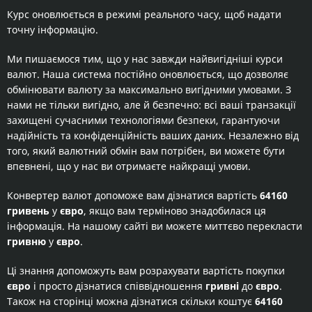
Курс оновлюється в режимі реального часу, щоб надати
точну інформацію.
Ми пишаємося тим, що у нас завжди найвигідніші курси
валют. Наша система постійно оновлюється, що дозволяє
обмінювати валюту за максимально вигідними умовами. З
нами не тільки вигідно, але й безпечно: всі ваші транзакції
захищені сучасними технологіями безпеки, гарантуючи
надійність та конфіденційність ваших даних. Незалежно від
того, який валютний обмін вам потрібен, ви можете бути
впевнені, що у нас ви отримаєте найкращі умови.
Конвертер валют допоможе вам дізнатися вартість
64160
гривень
у
євро
, якщо вам терміново знадобилася ця
інформація. На нашому сайті ви можете миттєво перекласти
гривню
у
євро
.
Ці знання допоможуть вам розрахувати вартість покупки
євро
і просто дізнатися співвідношення
гривні
до
євро
.
Також на сторінці можна дізнатися скільки коштує
64160