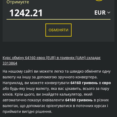
Отримуєте
EUR
ОБМІНЯТИ
Курс обміну 64160 євро (EUR) в гривнях (UAH) складає
3313864
На нашому сайті ви можете легко та швидко обміняти одну
валюту на іншу за допомогою зручного конвертера.
Наприклад, ви можете конвертувати
64160 гривень
в
євро
або будь-яку іншу валюту, яка вас цікавить, всього за пару
кліків. Крім цього, ви знайдете калькулятор, який
автоматично показує еквіваленти
64160 гривень
в різних
валютах, що допомагає орієнтуватися в поточних курсах і
приймати вигідні рішення.