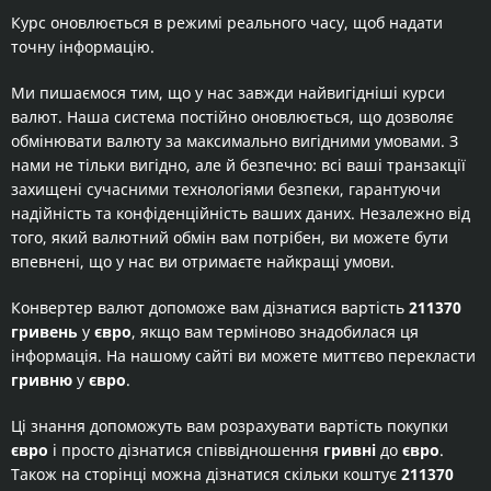
Курс оновлюється в режимі реального часу, щоб надати
точну інформацію.
Ми пишаємося тим, що у нас завжди найвигідніші курси
валют. Наша система постійно оновлюється, що дозволяє
обмінювати валюту за максимально вигідними умовами. З
нами не тільки вигідно, але й безпечно: всі ваші транзакції
захищені сучасними технологіями безпеки, гарантуючи
надійність та конфіденційність ваших даних. Незалежно від
того, який валютний обмін вам потрібен, ви можете бути
впевнені, що у нас ви отримаєте найкращі умови.
Конвертер валют допоможе вам дізнатися вартість
211370
гривень
у
євро
, якщо вам терміново знадобилася ця
інформація. На нашому сайті ви можете миттєво перекласти
гривню
у
євро
.
Ці знання допоможуть вам розрахувати вартість покупки
євро
і просто дізнатися співвідношення
гривні
до
євро
.
Також на сторінці можна дізнатися скільки коштує
211370