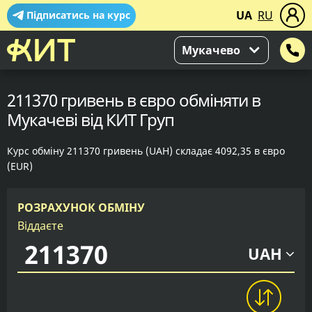
UA
RU
Підписатись на курс
Мукачево
211370 гривень в євро обміняти в
Мукачеві від КИТ Груп
Курс обміну 211370 гривень (UAH) складає 4092,35 в євро
(EUR)
РОЗРАХУНОК ОБМІНУ
Віддаєте
UAH