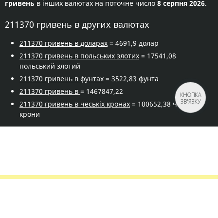
гривень
в інших валютах на поточне число
8 серпня 2026
.
211370 гривень в других валютах
211370 гривень в доларах
= 4691,9 долар
211370 гривень в польських злотих
= 17541,08
польський злотий
211370 гривень в фунтах
= 3522,83 фунта
211370 гривень в
= 1467847,22
КНОПКА
ЗВ'ЯЗКУ
211370 гривень в чеськіх кронах
= 100652,38 чеської
крони
Правила сервісу
Політика конфіденційності
Банківське золото