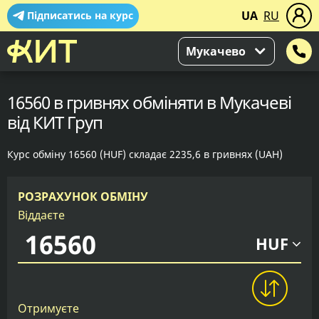
UA
RU
Підписатись на курс
Мукачево
16560 в гривнях обміняти в Мукачеві
від КИТ Груп
Курс обміну 16560 (HUF) складає 2235,6 в гривнях (UAH)
РОЗРАХУНОК ОБМІНУ
Віддаєте
HUF
Отримуєте