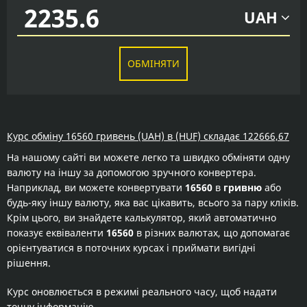
UAH
ОБМІНЯТИ
Курс обміну 16560 гривень (UAH) в (HUF) складає 122666,67
На нашому сайті ви можете легко та швидко обміняти одну
валюту на іншу за допомогою зручного конвертера.
Наприклад, ви можете конвертувати
16560
в
гривню
або
будь-яку іншу валюту, яка вас цікавить, всього за пару кліків.
Крім цього, ви знайдете калькулятор, який автоматично
показує еквіваленти
16560
в різних валютах, що допомагає
орієнтуватися в поточних курсах і приймати вигідні
рішення.
Курс оновлюється в режимі реального часу, щоб надати
точну інформацію.