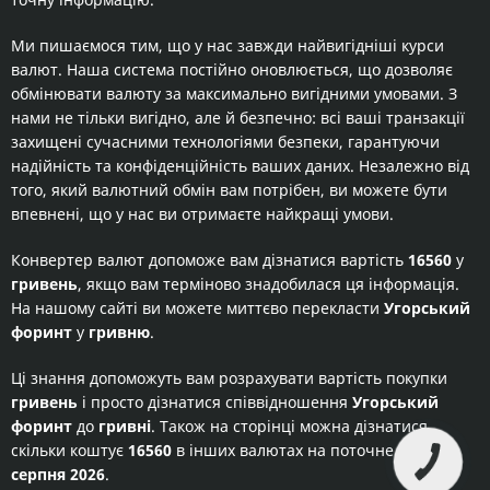
Ми пишаємося тим, що у нас завжди найвигідніші курси
валют. Наша система постійно оновлюється, що дозволяє
обмінювати валюту за максимально вигідними умовами. З
нами не тільки вигідно, але й безпечно: всі ваші транзакції
захищені сучасними технологіями безпеки, гарантуючи
надійність та конфіденційність ваших даних. Незалежно від
того, який валютний обмін вам потрібен, ви можете бути
впевнені, що у нас ви отримаєте найкращі умови.
Конвертер валют допоможе вам дізнатися вартість
16560
у
гривень
, якщо вам терміново знадобилася ця інформація.
На нашому сайті ви можете миттєво перекласти
Угорський
форинт
у
гривню
.
Ці знання допоможуть вам розрахувати вартість покупки
гривень
і просто дізнатися співвідношення
Угорський
форинт
до
гривні
. Також на сторінці можна дізнатися
скільки коштує
16560
в інших валютах на поточне число
6
серпня 2026
.